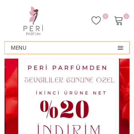
0
0
MENU