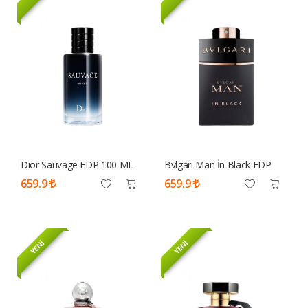
Dior Sauvage EDP 100 ML
Bvlgari Man İn Black EDP
Tester Parfüm Erkek
100ml Tester Parfüm Erkek
659.9
659.9
YENİ
YENİ