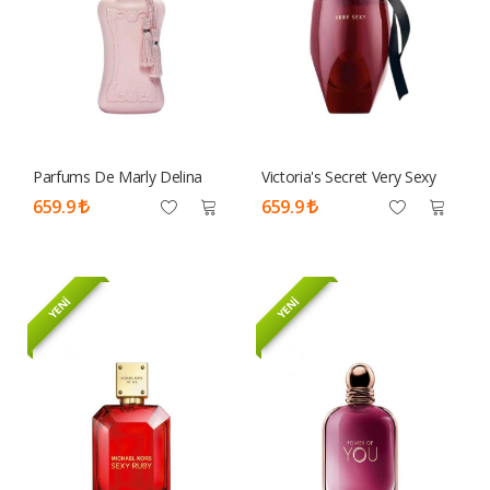
Parfums De Marly Delina
Victoria's Secret Very Sexy
EDP 75 Ml Tester Parfüm
100ml Tester Parfüm Kadın
659.9
659.9
Kadın
YENİ
YENİ