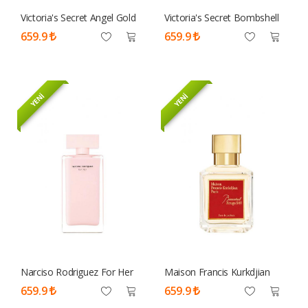
Victoria's Secret Angel Gold
Victoria's Secret Bombshell
Edp Kadın Tester
Edp 100 ML Tester Parfüm
659.9
659.9
Kadın
YENİ
YENİ
Narciso Rodriguez For Her
Maison Francis Kurkdjian
Edp 100 ML Tester Parfüm
Baccarat Rouge 540 Edp 70
659.9
659.9
Kadın
Ml Tester Parfüm Unisex