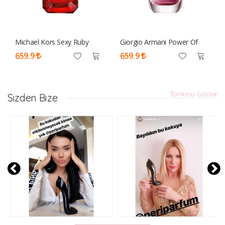
Michael Kors Sexy Ruby
Giorgio Armani Power Of
100ml Tester Parfüm Kadın
You Edp 90 Ml Tester
659.9
659.9
Parfüm Kadın
Tümünü Göster
Sizden Bize