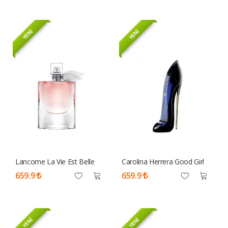
YENİ
YENİ
Lancome La Vie Est Belle
Carolina Herrera Good Girl
Edp 75 ML Tester Parfüm
Edp 80 ML Tester Parfüm
659.9
659.9
Kadın
Kadın
YENİ
YENİ