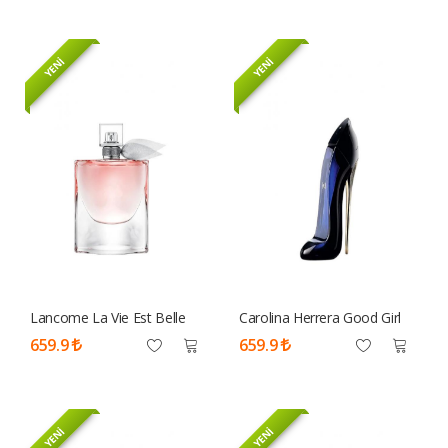
YENİ
YENİ
Lancome La Vie Est Belle
Carolina Herrera Good Girl
Edp 75 ML Tester Parfüm
Edp 80 ML Tester Parfüm
659.9
659.9
Kadın
Kadın
YENİ
YENİ