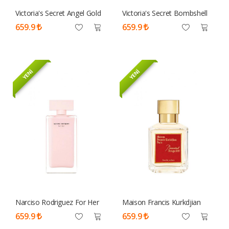
Victoria's Secret Angel Gold
Victoria's Secret Bombshell
Edp Kadın Tester
Edp 100 ML Tester Parfüm
659.9
659.9
Kadın
YENİ
YENİ
Narciso Rodriguez For Her
Maison Francis Kurkdjian
Edp 100 ML Tester Parfüm
Baccarat Rouge 540 Edp 70
659.9
659.9
Kadın
Ml Tester Parfüm Unisex