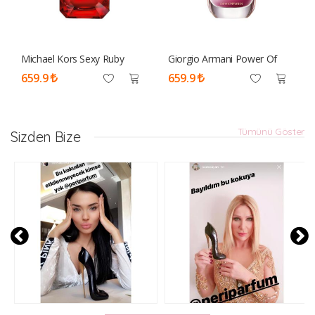
Michael Kors Sexy Ruby
Giorgio Armani Power Of
100ml Tester Parfüm Kadın
You Edp 90 Ml Tester
659.9
659.9
Parfüm Kadın
Tümünü Göster
Sizden Bize