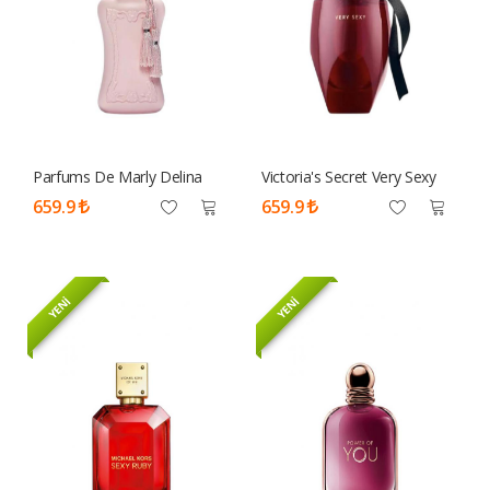
Parfums De Marly Delina
Victoria's Secret Very Sexy
EDP 75 Ml Tester Parfüm
100ml Tester Parfüm Kadın
659.9
659.9
Kadın
YENİ
YENİ