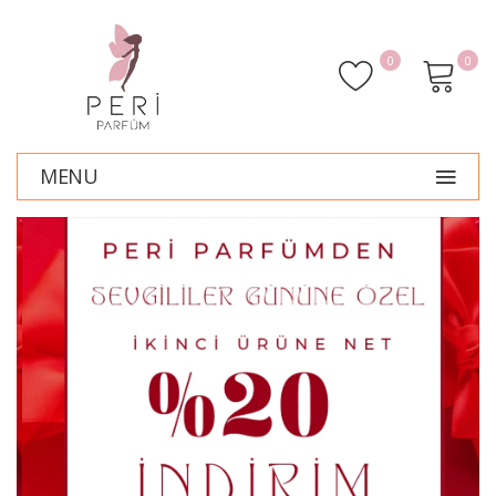
0
0
MENU