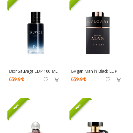
Dior Sauvage EDP 100 ML
Bvlgari Man İn Black EDP
Tester Parfüm Erkek
100ml Tester Parfüm Erkek
659.9
659.9
YENİ
YENİ