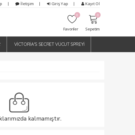
ip
İletişim
Giriş Yap
Kayıt Ol
0
0
Favoriler
Sepetim
R
VİCTORİA'S SECRET VÜCUT SPREYİ
klarımızda kalmamıştır.