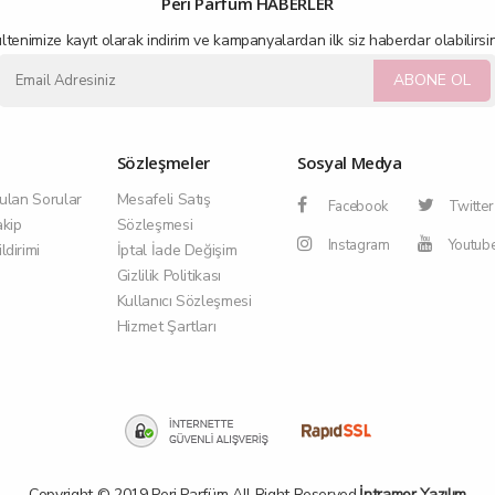
Peri Parfüm HABERLER
ltenimize kayıt olarak indirim ve kampanyalardan ilk siz haberdar olabilirsin
ABONE OL
Sözleşmeler
Sosyal Medya
ulan Sorular
Mesafeli Satış
Facebook
Twitter
akip
Sözleşmesi
Instagram
Youtub
dirimi
İptal İade Değişim
Gizlilik Politikası
Kullanıcı Sözleşmesi
Hizmet Şartları
Copyright © 2019
Peri Parfüm
All Right Reserved.
İntramor Yazılım