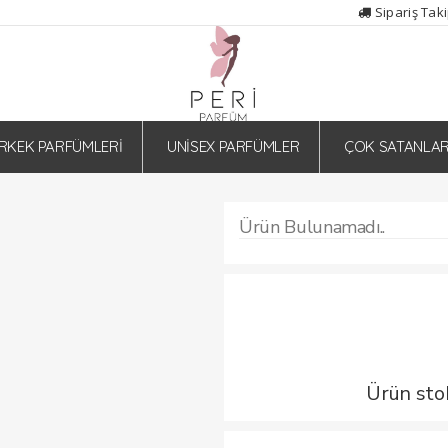
Sipariş Tak
RKEK PARFÜMLERİ
UNİSEX PARFÜMLER
ÇOK SATANLA
Ürün Bulunamadı..
Ürün sto