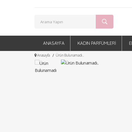
ANASAYFA
KADIN PARFÜMLERİ
E
Anasayfa
Ürün Bulunamadı..