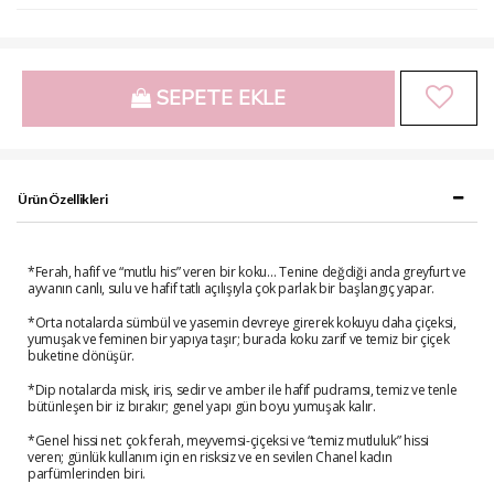
SEPETE EKLE
Ürün Özellikleri
*Ferah, hafif ve “mutlu his” veren bir koku… Tenine değdiği anda greyfurt ve
ayvanın canlı, sulu ve hafif tatlı açılışıyla çok parlak bir başlangıç yapar.
*Orta notalarda sümbül ve yasemin devreye girerek kokuyu daha çiçeksi,
yumuşak ve feminen bir yapıya taşır; burada koku zarif ve temiz bir çiçek
buketine dönüşür.
*Dip notalarda misk, iris, sedir ve amber ile hafif pudramsı, temiz ve tenle
bütünleşen bir iz bırakır; genel yapı gün boyu yumuşak kalır.
*Genel hissi net: çok ferah, meyvemsi-çiçeksi ve “temiz mutluluk” hissi
veren; günlük kullanım için en risksiz ve en sevilen Chanel kadın
parfümlerinden biri.