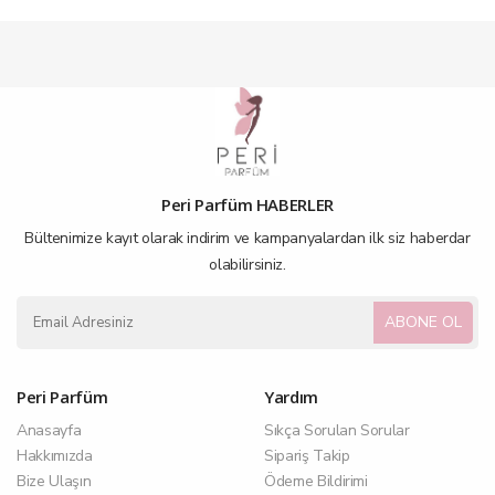
*Vermiş olduğunuz siparişler ertesi gün kargoya verilir. Kapınıza kadar
teslim edilir.
*Eft/Havale,kapıda nakit ya da kredi kartıyla ödeme imkanı ile alışveriş
yapabilirsiniz.
*Önceliğimiz, memnuniyetinizdir.
Peri Parfüm HABERLER
Bültenimize kayıt olarak indirim ve kampanyalardan ilk siz haberdar
olabilirsiniz.
ABONE OL
Peri Parfüm
Yardım
Anasayfa
Sıkça Sorulan Sorular
Hakkımızda
Sipariş Takip
Bize Ulaşın
Ödeme Bildirimi