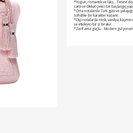
*Yoğun, romantik ve lüks… Tenine değd
canlı ve dikkat çekici bir başlangıç yap
*Orta notalarda Türk gülü ve şakayığ
sofistike bir karakter kazanır.
*Dip notalarda misk, vanilya, kaşmeran
ve etkileyici bir iz bırakır.
*Zarif ama güçlü… Modern gül yorumuy
*Vermiş olduğunuz siparişler ertesi gü
*Eft/Havale,kapıda nakit ya da kredi ka
*Önceliğimiz, memnuniyetinizdir.