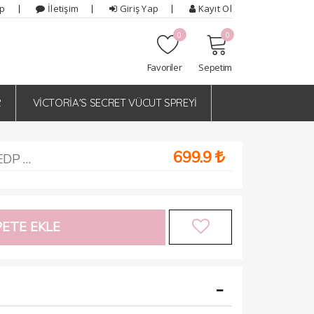
ip
İletişim
Giriş Yap
Kayıt Ol
0
0
Favoriler
Sepetim
R
VİCTORİA'S SECRET VÜCUT SPREYİ
699.9
Parfums De Marly Delina EDP 75 ml Tester Parfüm Kadın
ETE EKLE