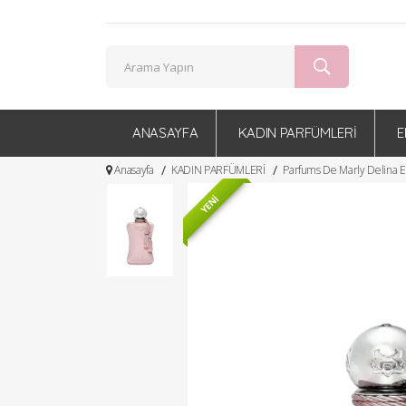
ANASAYFA
KADIN PARFÜMLERİ
E
Anasayfa
KADIN PARFÜMLERİ
Parfums De Marly Delina E
YENİ