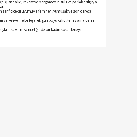
iği anda liçi, ravent ve bergamotun sulu ve parlak açılışıyla
ar.
ın zarif çiçeksi uyumuyla feminen, yumuşak ve son derece
 ve vetiver ile birleşerek gün boyu kalıcı, temiz ama derin
la lüks ve imza niteliğinde bir kadın koku deneyimi.
n kargoya verilir. Kapınıza kadar teslim edilir.
rtıyla ödeme imkanı ile alışveriş yapabilirsiniz.