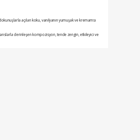
 dokunuşlarla açılan koku, vanilyanın yumuşak ve kremamsı
nslarla derinleşen kompozisyon, tende zengin, etkileyici ve
s, karizmatik ve unutulmaz bir imza parfümü.
n kargoya verilir. Kapınıza kadar teslim edilir.
rtıyla ödeme imkanı ile alışveriş yapabilirsiniz.