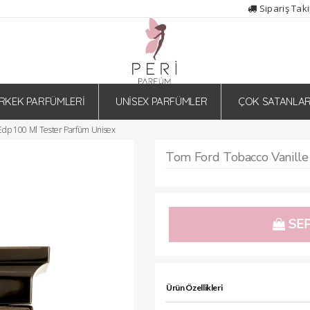
Sipariş Tak
RKEK PARFÜMLERİ
UNİSEX PARFÜMLER
ÇOK SATANLA
 Edp 100 Ml Tester Parfüm Unisex
SEP
Ürün Özellikleri