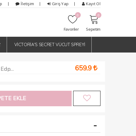
ip
İletişim
Giriş Yap
Kayıt Ol
0
0
Favoriler
Sepetim
R
VİCTORİA'S SECRET VÜCUT SPREYİ
659.9
Tom Ford Tobacco Vanille Edp 100 ml Tester Parfüm Unisex
ETE EKLE