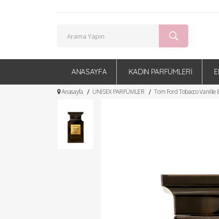
ANASAYFA
KADIN PARFÜMLERİ
E
Anasayfa
UNİSEX PARFÜMLER
Tom Ford Tobacco Vanille