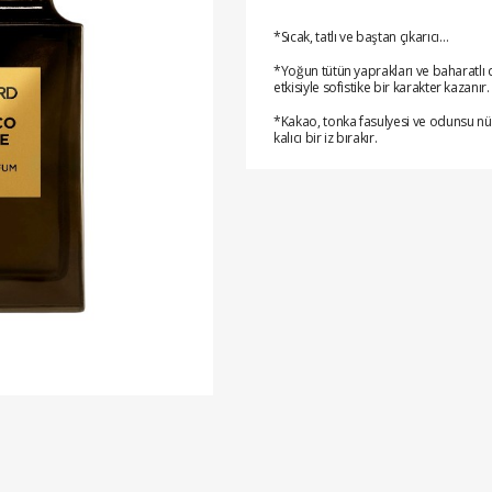
*Sıcak, tatlı ve baştan çıkarıcı…
*Yoğun tütün yaprakları ve baharatlı
etkisiyle sofistike bir karakter kazanır.
*Kakao, tonka fasulyesi ve odunsu nüa
kalıcı bir iz bırakır.
*Soğuk havalar ve özel anlar için lük
*Vermiş olduğunuz siparişler ertesi gü
*Eft/Havale,kapıda nakit ya da kredi ka
*Önceliğimiz, memnuniyetinizdir.