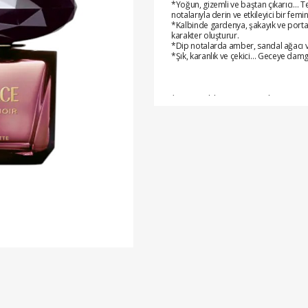
*Yoğun, gizemli ve baştan çıkarıcı… T
notalarıyla derin ve etkileyici bir femin
*Kalbinde gardenya, şakayık ve portakal
karakter oluşturur.
*Dip notalarda amber, sandal ağacı ve m
*Şık, karanlık ve çekici… Geceye dam
*Vermiş olduğunuz siparişler ertesi gü
*Eft/Havale,kapıda nakit ya da kredi ka
*Önceliğimiz, memnuniyetinizdir.