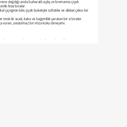
enine değdiği anda baharatlı açılış ve kremamsı çiçek
enlik hissi bırakır.
 çiçeğinin lüks çiçek buketiyle sofistike ve dikkat çekici bir
isk ile sıcak, kalıcı ve bağımlılık yaratan bir iz bırakır.
ga vuran, unutulmaz bir imza koku deneyimi.
n kargoya verilir. Kapınıza kadar teslim edilir.
rtıyla ödeme imkanı ile alışveriş yapabilirsiniz.