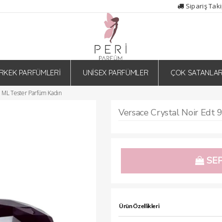
Sipariş Tak
RKEK PARFÜMLERİ
UNİSEX PARFÜMLER
ÇOK SATANLA
0 ML Tester Parfüm Kadın
SEP
Ürün Özellikleri