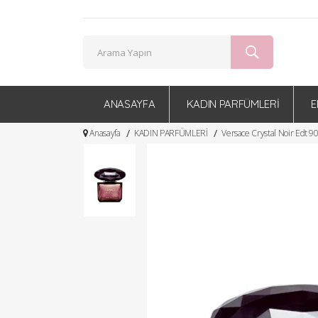
ANASAYFA
KADIN PARFÜMLERİ
E
Anasayfa
KADIN PARFÜMLERİ
Versace Crystal Noir Edt 9