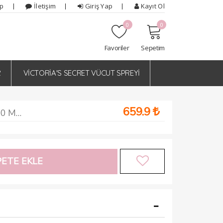
ip
İletişim
Giriş Yap
Kayıt Ol
0
0
Favoriler
Sepetim
R
VİCTORİA'S SECRET VÜCUT SPREYİ
659.9
Versace Crystal Noir Edt 90 ML Tester Parfüm Kadın
ETE EKLE