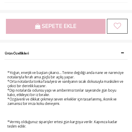
SEPETE EKLE
Ürün Özellikleri
*Yoğun, enerjik ve baştan çıkarıcı… Tenine değdiği anda nane ve narenciye
notalarıyla ferah ama güçlü bir açılış yapar.
*Orta notalarda tonka fasulyesi ve vanilyanın sıcak dokusuyla maskülen ve
çekici bir derinlik kazanır.
*Dip notalarda odunsu yapı ve amberimsi tonlar sayesinde gün boyu
kalıcı, etkileyici bir iz bırakır.
*Özgüvenli ve dikkat çekmeyi seven erkekler için tasarlanmış, ikonik ve
zamansız bir imza koku deneyimi.
*Vermiş olduğunuz siparişler ertesi gün kargoya verilir. Kapınıza kadar
teslim edilir.