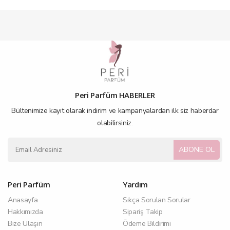
*Eft/Havale,kapıda nakit ya da kredi kartıyla ödeme imkanı ile alışveriş
yapabilirsiniz.
*Önceliğimiz, memnuniyetinizdir.
Peri Parfüm HABERLER
Bültenimize kayıt olarak indirim ve kampanyalardan ilk siz haberdar
olabilirsiniz.
ABONE OL
Peri Parfüm
Yardım
Anasayfa
Sıkça Sorulan Sorular
Hakkımızda
Sipariş Takip
Bize Ulaşın
Ödeme Bildirimi