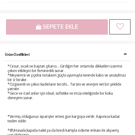
SEPETE EKLE
Ürün Özellikleri
*Cesur, sıcak ve baştan çıkarıcı… Girdiğin her ortamda dikkatleri üzerine
çeken etkileyici bir feminenlik sunar.
*Meyvemsi ve çiçeksi notaların güçlü uyumuyla teninde kalıcı ve unutulmaz
bir iz bırakır.
*Özgüvenli ve çekici kadınların tercihi… Tarzını ve enerjini net bir şekilde
yansıtır.
*Gece ve özel anlar için ideal, sofistike ve imza niteliğinde bir koku
deneyimi sunar.
*Vermiş olduğunuz siparişler ertesi gün kargoya verilir. Kapınıza kadar
teslim edilir.
*Eft/Havale,kapıda nakit ya da kredi kartıyla ödeme imkanı ile alışveriş
yapabilirsiniz.