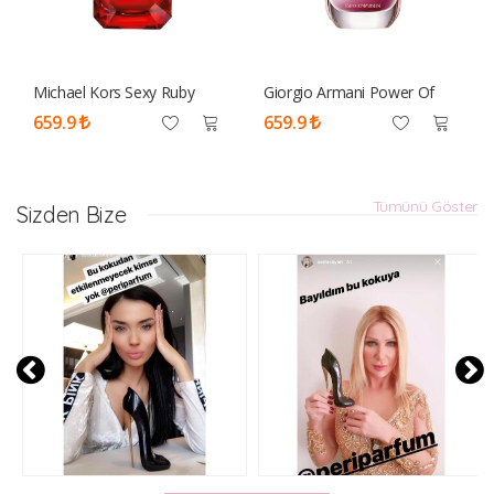
Michael Kors Sexy Ruby
Giorgio Armani Power Of
100ml Tester Parfüm Kadın
You Edp 90 Ml Tester
659.9
659.9
Parfüm Kadın
Tümünü Göster
Sizden Bize