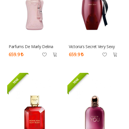
Parfums De Marly Delina
Victoria's Secret Very Sexy
EDP 75 Ml Tester Parfüm
100ml Tester Parfüm Kadın
659.9
659.9
Kadın
YENİ
YENİ