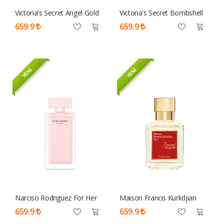
Victoria's Secret Angel Gold
Victoria's Secret Bombshell
Edp Kadın Tester
Edp 100 ML Tester Parfüm
659.9
659.9
Kadın
YENİ
YENİ
Narciso Rodriguez For Her
Maison Francis Kurkdjian
Edp 100 ML Tester Parfüm
Baccarat Rouge 540 Edp 70
659.9
659.9
Kadın
Ml Tester Parfüm Unisex