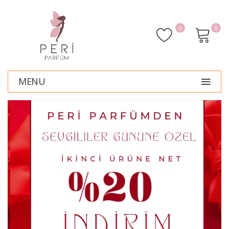
0
0
MENU