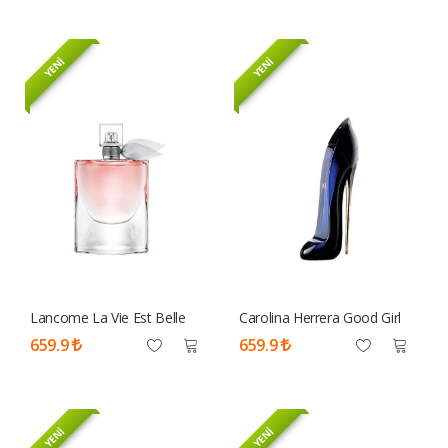
YENİ
YENİ
Lancome La Vie Est Belle
Carolina Herrera Good Girl
Edp 75 ML Tester Parfüm
Edp 80 ML Tester Parfüm
659.9
659.9
Kadın
Kadın
YENİ
YENİ